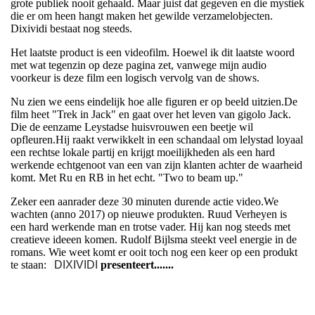
grote publiek nooit gehaald. Maar juist dat gegeven en die mystiek
die er om heen hangt maken het gewilde verzamelobjecten.
Dixividi bestaat nog steeds.
Het laatste product is een videofilm. Hoewel ik dit laatste woord
met wat tegenzin op deze pagina zet, vanwege mijn audio
voorkeur is deze film een logisch vervolg van de shows.
Nu zien we eens eindelijk hoe alle figuren er op beeld uitzien.De
film heet "Trek in Jack" en gaat over het leven van gigolo Jack.
Die de eenzame Leystadse huisvrouwen een beetje wil
opfleuren.Hij raakt verwikkelt in een schandaal om lelystad loyaal
een rechtse lokale partij en krijgt moeilijkheden als een hard
werkende echtgenoot van een van zijn klanten achter de waarheid
komt. Met Ru en RB in het echt. "Two to beam up."
Zeker een aanrader deze 30 minuten durende actie video.We
wachten (anno 2017) op nieuwe produkten. Ruud Verheyen is
een hard werkende man en trotse vader. Hij kan nog steeds met
creatieve ideeen komen. Rudolf Bijlsma steekt veel energie in de
romans. Wie weet komt er ooit toch nog een keer op een produkt
te staan:
DIXIVIDI
presenteert.......